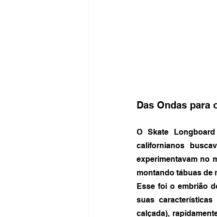
Das Ondas para o
O Skate Longboard 
californianos busc
experimentavam no ma
montando tábuas de m
Esse foi o embrião d
suas características
calçada), rapidament