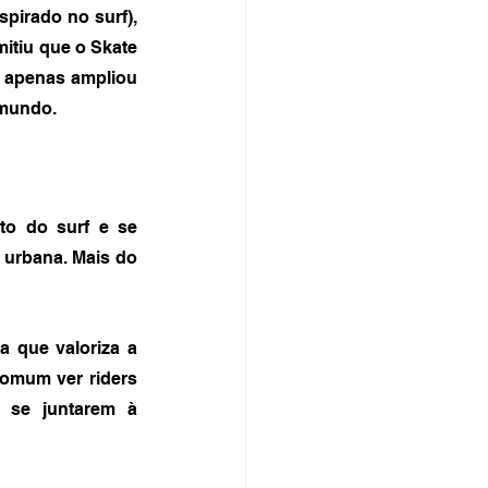
pirado no surf), 
itiu que o Skate 
 apenas ampliou 
 mundo.
o do surf e se 
 urbana. Mais do 
 que valoriza a 
omum ver riders 
 se juntarem à 