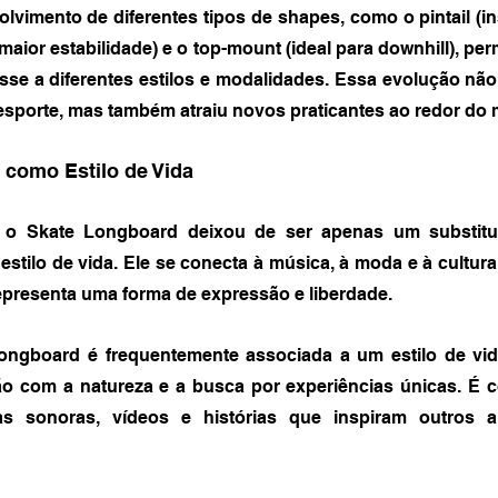
lvimento de diferentes tipos de shapes, como o pintail (ins
aior estabilidade) e o top-mount (ideal para downhill), perm
se a diferentes estilos e modalidades. Essa evolução não
 esporte, mas também atraiu novos praticantes ao redor do
como Estilo de Vida
o Skate Longboard deixou de ser apenas um substitut
tilo de vida. Ele se conecta à música, à moda e à cultura
epresenta uma forma de expressão e liberdade.
ongboard é frequentemente associada a um estilo de vida
xão com a natureza e a busca por experiências únicas. É c
has sonoras, vídeos e histórias que inspiram outros a