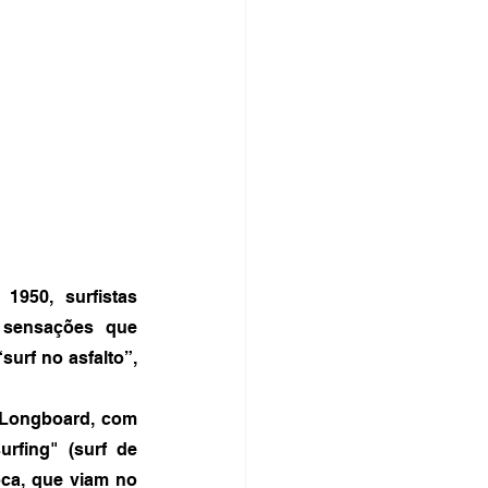
50, surfistas 
sensações que 
rf no asfalto”, 
 Longboard, com 
rfing" (surf de 
ca, que viam no 