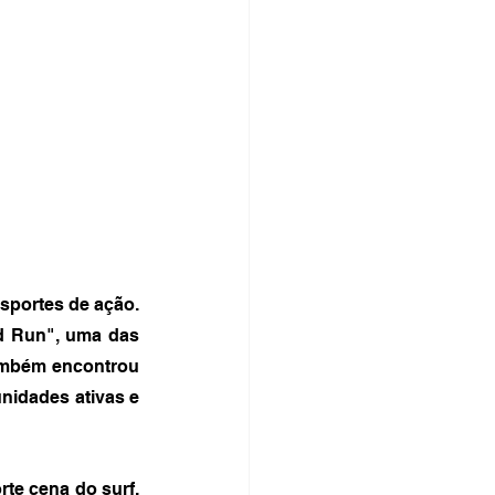
sportes de ação. 
d Run", uma das 
ambém encontrou 
idades ativas e 
te cena do surf. 