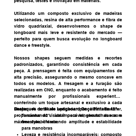
pesquisa, testes e inovação em materiais.
Utilizando um composto exclusivo de madeiras
selecionadas, resina de alta performance e fibra de
vidro quadriaxial, desenvolvemos o shape de
longboard mais leve e resistente do mercado —
perfeito para quem busca evolução no longboard
dance e freestyle.
Nossos shapes seguem medidas e recortes
padronizados, garantindo consistência em cada
peça. A prensagem é feita com equipamentos de
alta precisão, assegurando o mesmo concave em
todos os modelos. A fresagem e a furação são
realizadas em CNC, enquanto o acabamento é feito
manualmente por profissionais experientes,
conferindo um toque artesanal e exclusivo a cada
shape. A arte é aplicada por Heat Transfer,
Destaques do Skate Longboard Onça Pintada 42":
proporcionando visual impecável, sem falhas e com
Tamanho 42": ideal para longboard dance e
máxima durabilidade.
freestyle, oferecendo amplitude e estabilidade
para manobras
Leveza e resistência incomparáveis: composto