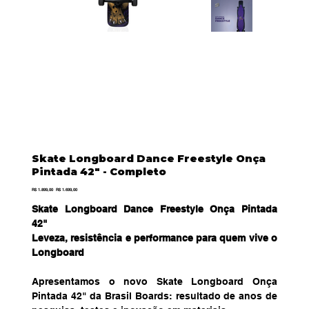
Skate Longboard Dance Freestyle Onça
Pintada 42" - Completo
Preço
Preço
R$ 1.899,00
R$ 1.699,00
original
promocional
Skate Longboard Dance Freestyle Onça Pintada
42"
Leveza, resistência e performance para quem vive o
Longboard
Apresentamos o novo Skate Longboard Onça
Pintada 42" da Brasil Boards: resultado de anos de