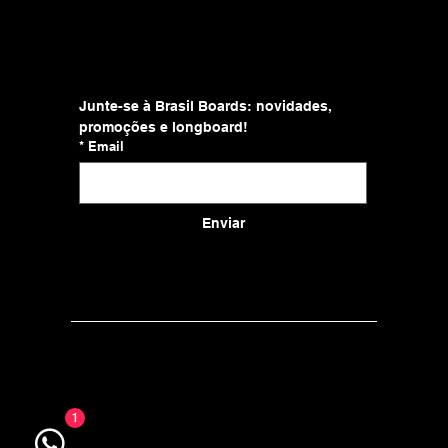
Facebook
TikTok
YouTube
Junte-se à Brasil Boards: novidades, 
promoções e longboard!
*
Email
Enviar
© 2025 Brasil Boards Ltda. Todos os direitos reservados.
Brasil Boards Ltda. CNPJ: 19.826.679/0001-09
Av. da Invernada, 138, Campo Belo, São Paulo/SP, 04612 060, Brasil
1
brasilboards@gmail.com | WhatsApp: +55 11 9 6924 5685