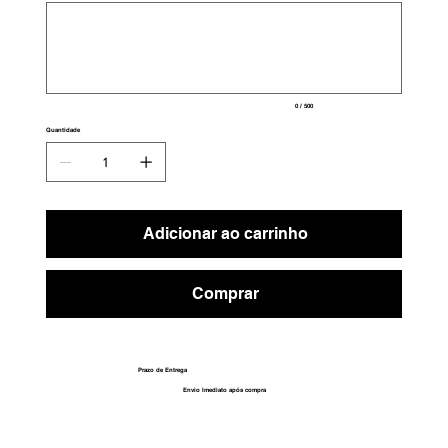
500
caracteres.
0 / 500
Quantidade
Adicionar ao carrinho
Comprar
Prazo de Entrega
Envio Imediato após compra