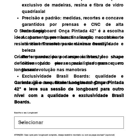
exclusivo de madeiras, resina e fibra de vidro
quadriaxial
Precisão e padrão: medidas, recortes e concave
garantidos por prensas e CNC de alta
O Skate Longboard Onça Pintada 42" é a escolha
tecnologia
ideal para quem busca leveza, controle e
Acabamento premium: finalização manual e arte
resistência em manobras de dance e freestyle.
em Heat Transfer para máxima durabilidade e
beleza
Criado e produzido por especialistas, é o shape
Performance para dance e freestyle: shape
definitivo para elevar sua performance no
desenvolvido por especialistas para quem
longboard.
busca evolução nas manobras
Exclusividade Brasil Boards: qualidade e
Garanta já o seu Skate Longboard Onça Pintada
inovação de quem entende de longboard
42" e leve sua sessão de longboard para outro
nível com a qualidade e exclusividade Brasil
Boards.
Escolha o seu Longboard
ATENÇÃO: Caso opte pelo longboard completo, deseja recebê-lo montado ou com as peças avulsas? (opcional)
Até