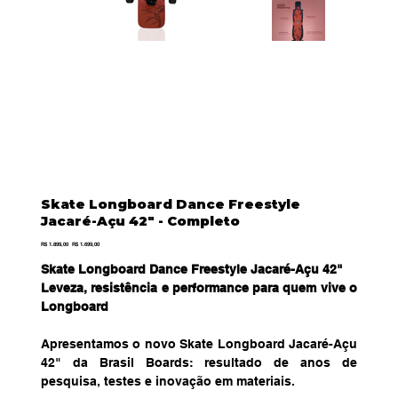
Skate Longboard Dance Freestyle
Jacaré-Açu 42" - Completo
Preço
Preço
R$ 1.899,00
R$ 1.699,00
original
promocional
Skate Longboard Dance Freestyle Jacaré-Açu 42"
Leveza, resistência e performance para quem vive o
Longboard
Apresentamos o novo Skate Longboard Jacaré-Açu
42" da Brasil Boards: resultado de anos de
pesquisa, testes e inovação em materiais.