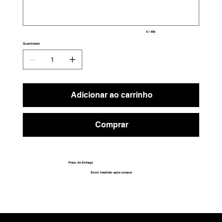
0 / 500
Quantidade
Adicionar ao carrinho
Comprar
Prazo de Entrega
Envio Imediato após compra