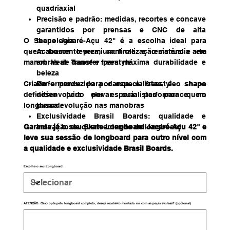
quadriaxial
Precisão e padrão: medidas, recortes e concave
garantidos por prensas e CNC de alta
O Shape Jacaré-Açu 42" é a escolha ideal para
tecnologia
quem busca leveza, controle e resistência em
Acabamento premium: finalização manual e arte
manobras de dance e freestyle.
em Heat Transfer para máxima durabilidade e
beleza
Criado e produzido por especialistas, é o shape
Performance para dance e freestyle: shape
definitivo para elevar sua performance no
desenvolvido por especialistas para quem
longboard.
busca evolução nas manobras
Exclusividade Brasil Boards: qualidade e
Garanta já o seu Skate Longboard Jacaré-Açu 42" e
inovação de quem entende de longboard
leve sua sessão de longboard para outro nível com
a qualidade e exclusividade Brasil Boards.
Escolha o seu Longboard
ATENÇÃO: Caso opte pelo longboard completo, deseja recebê-lo montado ou com as peças avulsas? (opcional)
Até
500
caracteres.