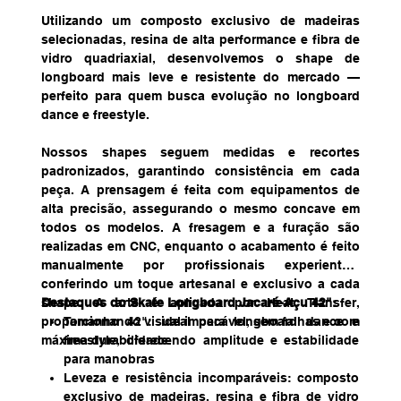
Utilizando um composto exclusivo de madeiras
selecionadas, resina de alta performance e fibra de
vidro quadriaxial, desenvolvemos o shape de
longboard mais leve e resistente do mercado —
perfeito para quem busca evolução no longboard
dance e freestyle.
Nossos shapes seguem medidas e recortes
padronizados, garantindo consistência em cada
peça. A prensagem é feita com equipamentos de
alta precisão, assegurando o mesmo concave em
todos os modelos. A fresagem e a furação são
realizadas em CNC, enquanto o acabamento é feito
manualmente por profissionais experientes,
conferindo um toque artesanal e exclusivo a cada
shape. A arte é aplicada por Heat Transfer,
Destaques do Skate Longboard Jacaré-Açu 42":
proporcionando visual impecável, sem falhas e com
Tamanho 42": ideal para longboard dance e
máxima durabilidade.
freestyle, oferecendo amplitude e estabilidade
para manobras
Leveza e resistência incomparáveis: composto
exclusivo de madeiras, resina e fibra de vidro