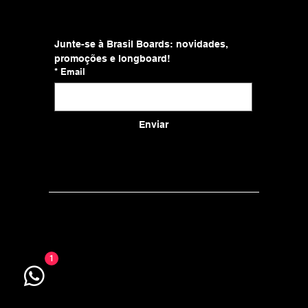
Junte-se à Brasil Boards: novidades, 
promoções e longboard!
*
Email
Enviar
© 2025 Brasil Boards Ltda. Todos os direitos reservados.
Brasil Boards Ltda. CNPJ: 19.826.679/0001-09
Av. da Invernada, 138, Campo Belo, São Paulo/SP, 04612 060, Brasil
1
brasilboards@gmail.com | WhatsApp: +55 11 9 6924 5685